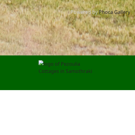
Powered by
Phoca Gallery
Pezoulia Cottages
Samotracia
Pezoulia – Agios Ilias, Samotracia, Grecia
0030 6932743150
info@pezoulia.com