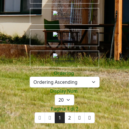
Ordering
Display Num
Pagina 1 di 2
1
2