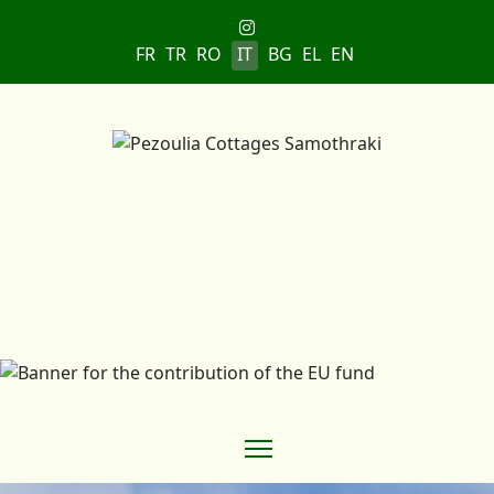
Seleziona la tua lingua
FR
TR
RO
IT
BG
EL
EN