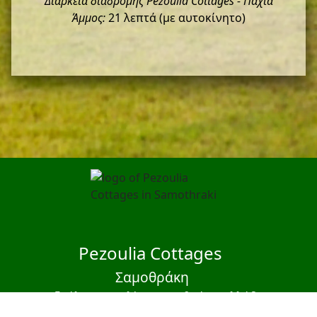
Διάρκεια διαδρομής Pezoulia Cottages - Παχιά
Άμμος:
21 λεπτά (με αυτοκίνητο)
Pezoulia Cottages
Σαμοθράκη
Πεζούλια - Άη Ηλίας, Σαμοθράκη, Ελλάδα